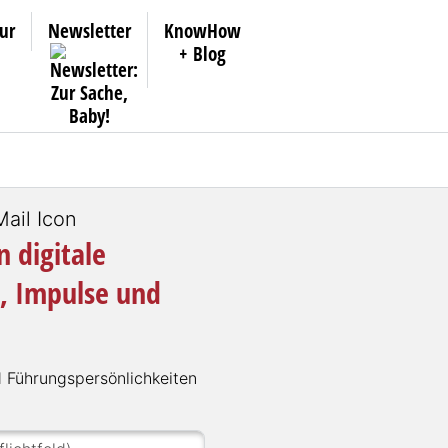
ur
Newsletter
KnowHow
+ Blog
 digitale
, Impulse und
Füh­rungs­per­sön­lich­kei­ten