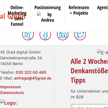
Online-
Positionierung
Referenzen
Agent
Marketing
+ Projekte
+ Sales
Funnel
45 Grad digital GmbH
Danckelmannstraße 34
Alle 2 Wochen
14059 Berlin
Denkanstöße
Telefon:
030 322 00 465
Tipps
E-Mail:
anfrage@45grad.de
Impressum
für Unter­neh­mer und 
Datenschutz
im B2B