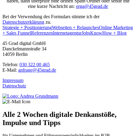
haben, dann überprüfe bitte deinen Spam Ordner oder sende mir
eine kurze Nachricht an:
orga@45grad.de
Bei der Verwendung des Formulars stimme ich der
Datenschutzerklärung
zu.
Strategie + Positionierung
Webseiten + Relaunches
Online Marketing
+ Sales Funnel
Referenzen
Internetagentur
Jobs
KnowHow + Blog
45 Grad digital GmbH
Danckelmannstraße 34
14059 Berlin
Telefon:
030 322 00 465
E-Mail:
anfrage@45grad.de
Impressum
Datenschutz
Alle 2 Wochen digitale Denkanstöße,
Impulse und Tipps
für Unter­neh­mer und Füh­rungs­per­sön­lich­kei­ten im B2B