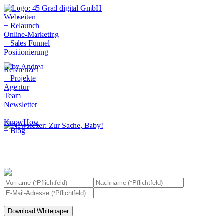
Webseiten
+ Relaunch
Online-Marketing
+ Sales Funnel
Positionierung
Referenzen
+ Projekte
Agentur
Team
Newsletter
KnowHow
+ Blog
LinkedIn Insights -
Profi­l­op­ti­mierung
Download Whitepaper