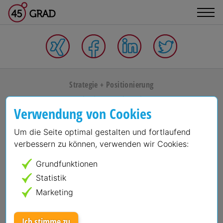
Strategie + Positionierung
Webseiten + Relaunches
Verwendung von Cookies
Online Marketing + Sales Funnel
Referenzen
Um die Seite optimal gestalten und fortlaufend
verbessern zu können, verwenden wir Cookies:
Internetagentur
Jobs
Grundfunktionen
KnowHow + Blog
Statistik
Marketing
Impressum
Datenschutz
Ich stimme zu