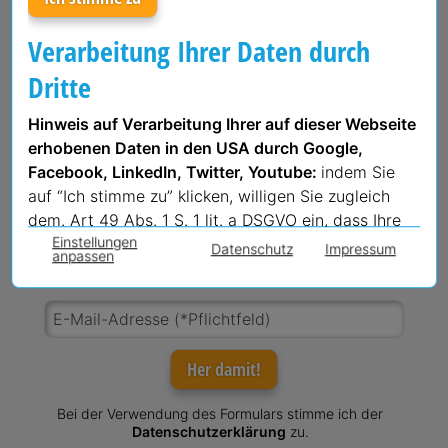
Verarbeitung Ihrer Daten durch
Dritte
Hinweis auf Verarbeitung Ihrer auf dieser Webseite
erhobenen Daten in den USA durch Google,
Alle 2 Wochen digitale Denkanstöße,
Facebook, LinkedIn, Twitter, Youtube:
indem Sie
auf “Ich stimme zu” klicken, willigen Sie zugleich
Impulse und Tipps
dem. Art 49 Abs. 1 S. 1 lit. a DSGVO ein, dass Ihre
Einstellungen
Daten in den USA verarbeitet werden. Die USA
für Unter­neh­mer und Füh­rungs­per­sön­lich­kei­ten
Datenschutz
Impressum
anpassen
werden vom europäischen Gerichtshof als ein Land
im B2B
mit einem nach EU-Standards unzureichendem
Datenschutzniveau eingeschätzt. Es besteht
insbesondere das Risiko, dass Ihre Daten durch US-
Behörden, zu Kontroll- und zu
Her damit!
Überwachungszwecken, möglicherweise auch ohne
Rechtsbehelfsmöglichkeiten, verarbeitet werden
Bei der Verwendung des Formulars stimme ich der
Datenschutzerklärung
zu.
können. Wenn Sie die verwendeten Cookies unter