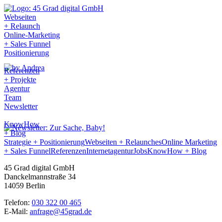
Webseiten
+ Relaunch
Online-Marketing
+ Sales Funnel
Positionierung
Referenzen
+ Projekte
Agentur
Team
Newsletter
KnowHow
+ Blog
Strategie + Positionierung
Webseiten + Relaunches
Online Marketing
+ Sales Funnel
Referenzen
Internetagentur
Jobs
KnowHow + Blog
45 Grad digital GmbH
Danckelmannstraße 34
14059 Berlin
Telefon:
030 322 00 465
E-Mail:
anfrage@45grad.de